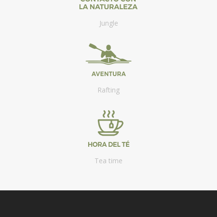
Jungle
Rafting
Tea time