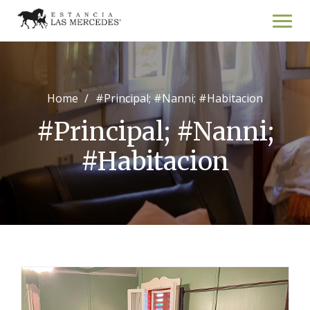
Skip
to
content
Home
#Principal; #Nanni; #Habitacion
#Principal; #Nanni;
#Habitacion